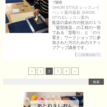
プ講座
SHION STYLE レッスン
イ
ベント案内
最新 SHION
STYLEレッスン案内
藍染の染め方の技法の１つ
「藍型抜染」の工程の一部
である「型彫り」と「のり
置き」ワークショップに参
加された方のためのステッ
プアップ講座です。
この記事を読む
«
1
2
3
4
»