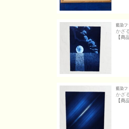
藍染フ
かざ
【商
藍染フ
かざ
【商