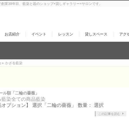
で創業39年目、藍染と器のショップ×貸しギャラリー×サロンです。
お店紹介
イベント
レッスン
貸しスペース
アク
染
»
かざる藍染
ール額「二輪の薔薇」
る藍染
全ての商品
藍染
品オプション】 選択「二輪の薔薇」 数量： 選択
この記事を読む