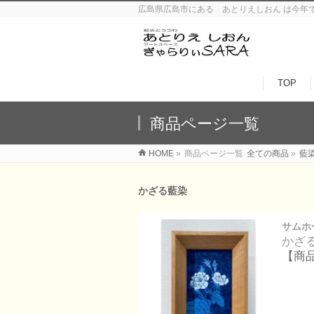
広島県広島市にある あとりえしおん は今年
TOP
商品ページ一覧
HOME
»
商品ページ一覧
全ての商品
»
藍
かざる藍染
サムホ
かざ
【商