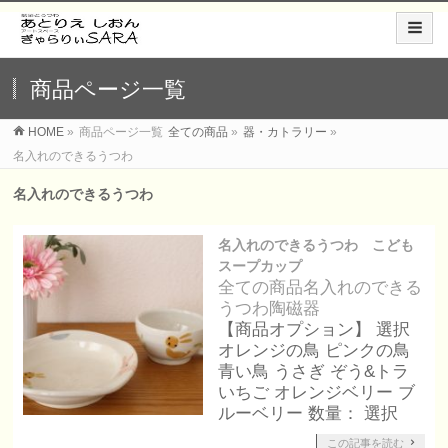
商品ページ一覧
HOME
»
商品ページ一覧
全ての商品
»
器・カトラリー
»
名入れのできるうつわ
名入れのできるうつわ
名入れのできるうつわ こども
スープカップ
全ての商品
名入れのできる
うつわ
陶磁器
【商品オプション】 選択
オレンジの鳥 ピンクの鳥
青い鳥 うさぎ ぞう&トラ
いちご オレンジベリー ブ
ルーベリー 数量： 選択
この記事を読む