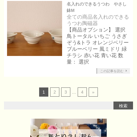
名入れのできるうつわ やさし
鉢M
全ての商品
名入れのできる
うつわ
陶磁器
【商品オプション】 選択
鳥トータル いちご うさぎ
ぞう&トラ オレンジベリー
ブルーベリー 風ミドリ 緑
チラシ 赤い花 青い花 数
量： 選択
この記事を読む
1
2
3
…
4
»