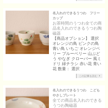
名入れのできるうつわ フリー
カップ
お茶時間のうつわ
全ての商
品
名入れのできるうつわ
陶
磁器
【商品オプション】 選択
オレンジの鳥 ピンクの鳥
青い鳥 いちご オレンジベ
リー ブルーベリー 山ぶど
う やなぎ クローバー 風ミ
ドリ 緑チラシ 赤い花 青い
花 数量： 選択
この記事を読む
名入れのできるうつわ こども
やさしプレート
全ての商品
名入れのできる
うつわ
陶磁器