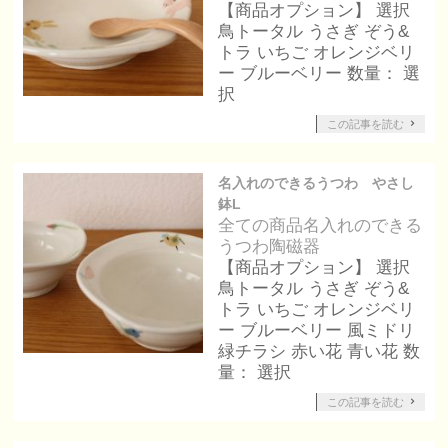
【商品オプション】 選択
鳥トータル うさぎ ぞう&
トラ いちご オレンジベリ
ー ブルーベリー 数量： 選
択
この記事を読む
名入れのできるうつわ やさし
鉢L
全ての商品
名入れのできる
うつわ
陶磁器
【商品オプション】 選択
鳥トータル うさぎ ぞう&
トラ いちご オレンジベリ
ー ブルーベリー 風ミドリ
緑チラシ 赤い花 青い花 数
量： 選択
この記事を読む