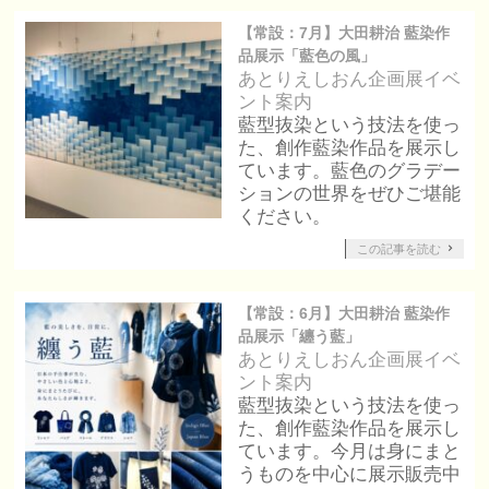
【常設：7月】大田耕治 藍染作
品展示「藍色の風」
あとりえしおん企画展
イベ
ント案内
藍型抜染という技法を使っ
た、創作藍染作品を展示し
ています。藍色のグラデー
ションの世界をぜひご堪能
ください。
この記事を読む
【常設：6月】大田耕治 藍染作
品展示「纏う藍」
あとりえしおん企画展
イベ
ント案内
藍型抜染という技法を使っ
た、創作藍染作品を展示し
ています。今月は身にまと
うものを中心に展示販売中