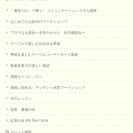
「勇気づけ」で輝く! コミュニケーションスキル講座
はじめての上絵付けワークショップ
アロマなお茶会ー女性のからだ・妊活相談会ー
テーブルで楽しむゆるゆる茶道
季節を楽しむテーブルコーディネート講座
板倉富美子の楽しい英語
気軽なミニレッスン
気軽に始める！デッサン＋水彩ワークショップ
水引レッスン
煎茶 雅遊の会
紅茶の会 M's Tea Circle
イベント報告