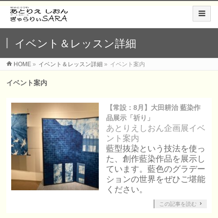
イベント＆レッスン詳細
HOME
»
イベント＆レッスン詳細
»
イベント案内
イベント案内
【常設：8月】大田耕治 藍染作
品展示「祈り」
あとりえしおん企画展
イベ
ント案内
藍型抜染という技法を使っ
た、創作藍染作品を展示し
ています。藍色のグラデー
ションの世界をぜひご堪能
ください。
この記事を読む