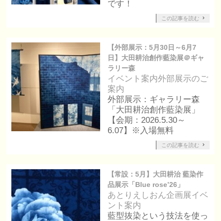
です！
この記事を読む
【外部展示：5月30日～6月7
日】大田耕治創作藍染展＠ギャ
ラリー森
イベント案内
外部展示のご
案内
外部展示：ギャラリー森
「大田耕治創作藍染展」
【会期：2026.5.30～
6.07】※入場無料
この記事を読む
【常設：5月】大田耕治 藍染作
品展示「Blue rose’26」
あとりえしおん企画展
イベ
ント案内
藍型抜染という技法を使っ