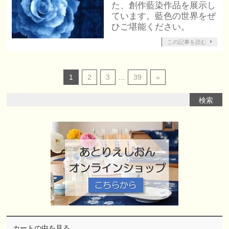
た、創作藍染作品を展示し
ています。藍色の世界をぜ
ひご堪能ください。
この記事を読む
1
2
3
…
39
»
カートの中を見る