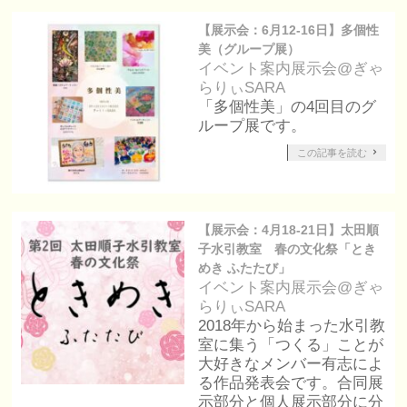
【展示会：6月12-16日】多個性
美（グループ展）
イベント案内
展示会@ぎゃ
らりぃSARA
「多個性美」の4回目のグ
ループ展です。
この記事を読む
【展示会：4月18-21日】太田順
子水引教室 春の文化祭「とき
めき ふたたび」
イベント案内
展示会@ぎゃ
らりぃSARA
2018年から始まった水引教
室に集う「つくる」ことが
大好きなメンバー有志によ
る作品発表会です。合同展
示部分と個人展示部分に分