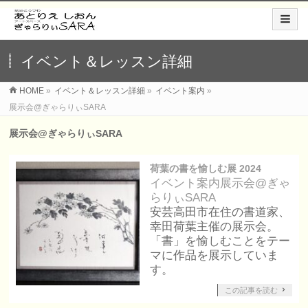
イベント＆レッスン詳細
HOME
»
イベント＆レッスン詳細
»
イベント案内
»
展示会@ぎゃらりぃSARA
展示会@ぎゃらりぃSARA
荷葉の書を愉しむ展 2024
イベント案内
展示会@ぎゃ
らりぃSARA
安芸高田市在住の書道家、
幸田荷葉主催の展示会。
「書」を愉しむことをテー
マに作品を展示していま
す。
この記事を読む