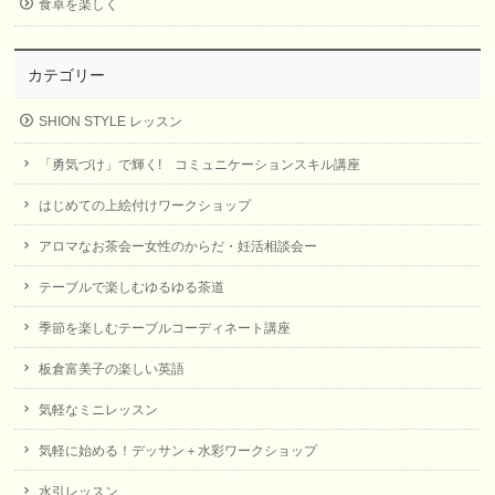
食卓を楽しく
カテゴリー
SHION STYLE レッスン
「勇気づけ」で輝く! コミュニケーションスキル講座
はじめての上絵付けワークショップ
アロマなお茶会ー女性のからだ・妊活相談会ー
テーブルで楽しむゆるゆる茶道
季節を楽しむテーブルコーディネート講座
板倉富美子の楽しい英語
気軽なミニレッスン
気軽に始める！デッサン＋水彩ワークショップ
水引レッスン