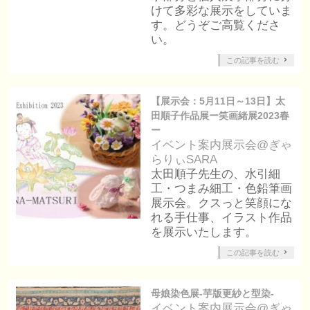
けて多彩な展示をしていま
す。どうぞご高覧くださ
い。
この記事を読む
【展示会：5月11日～13日】太
田順子作品展ー笑画緒展2023春
ー
イベント案内
展示会@ぎゃ
らりぃSARA
太田順子先生の、水引細
工・つまみ細工・色鉛筆画
展示会。クスっと笑顔にな
れる手仕事、イラスト作品
を展示いたします。
この記事を読む
母娘染色展-芋版更紗と型染-
イベント案内
展示会@ぎゃ