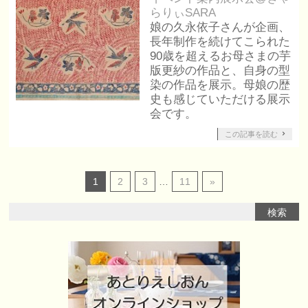
らりぃSARA
娘の久永依子さんが企画、
長年制作を続けてこられた
90歳を超えるお母さまの芋
版更紗の作品と、自身の型
染の作品を展示。母娘の歴
史も感じていただける展示
会です。
この記事を読む
1
2
3
…
11
»