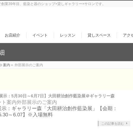
で創業39年目、藍染と器のショップ×貸しギャラリー×サロンです。
お店紹介
イベント
レッスン
貸しスペース
アク
細
ト案内
»
外部展示のご案内
展示：5月30日～6月7日】大田耕治創作藍染展＠ギャラリー森
ント案内
外部展示のご案内
展示：ギャラリー森「大田耕治創作藍染展」【会期：
.5.30～6.07】※入場無料
この記事を読む