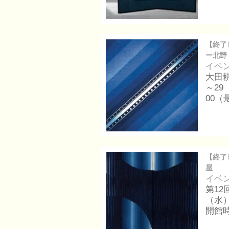
【終了
ー北野
イベ
大田耕
～29
00
【終了
屋
イベ
第12
（水
開館時