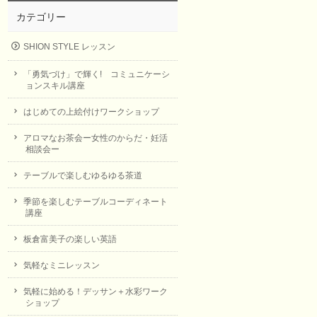
カテゴリー
SHION STYLE レッスン
「勇気づけ」で輝く! コミュニケーシ
ョンスキル講座
はじめての上絵付けワークショップ
アロマなお茶会ー女性のからだ・妊活
相談会ー
テーブルで楽しむゆるゆる茶道
季節を楽しむテーブルコーディネート
講座
板倉富美子の楽しい英語
気軽なミニレッスン
気軽に始める！デッサン＋水彩ワーク
ショップ