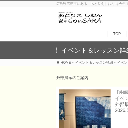
広島県広島市にある あとりえしおん は今年
TOP
イベント＆レッスン詳
HOME
»
イベント＆レッスン詳細
»
イベン
外部展示のご案内
【外部
イベ
外部
2026