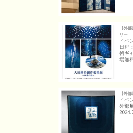
【外部
リー
イベ
日程：
術ギ
場無
【外部
イベ
外部
202