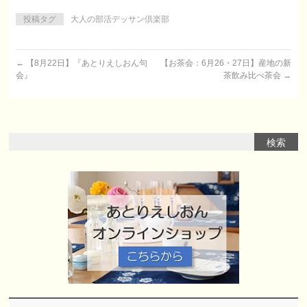
投稿タグ
大人の部活デッサン倶楽部
←
【8月22日】『あとりえしおん句
【お茶会：6月26・27日】産地の新
会』
茶飲み比べ茶会
→