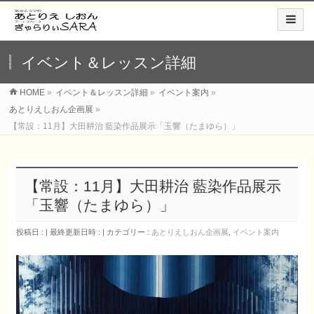
イベント＆レッスン詳細
HOME
»
イベント＆レッスン詳細
»
イベント案内
»
あとりえしおん企画展
»
【常設：11月】大田耕治 藍染作品展示「玉響（たまゆら）」
【常設：11月】大田耕治 藍染作品展示
「玉響（たまゆら）」
投稿日 :
最終更新日時 :
カテゴリー :
あとりえしおん企画展
,
イベント案内