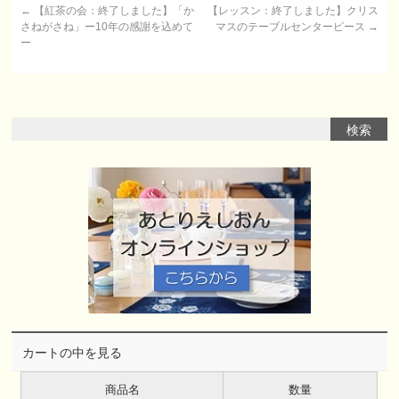
←
【紅茶の会：終了しました】「か
【レッスン：終了しました】クリス
さねがさね」ー10年の感謝を込めて
マスのテーブルセンターピース
→
ー
カートの中を見る
商品名
数量