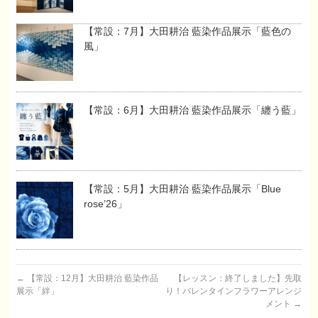
【常設：7月】大田耕治 藍染作品展示「藍色の
風」
【常設：6月】大田耕治 藍染作品展示「纏う藍」
【常設：5月】大田耕治 藍染作品展示「Blue
rose’26」
←
【常設：12月】大田耕治 藍染作品
【レッスン：終了しました】先取
展示「絆」
り！バレンタインフラワーアレンジ
メント
→