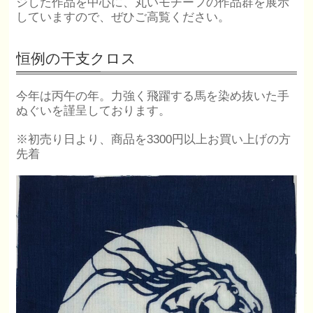
ジした作品を中心に、丸いモチーフの作品群を展示
していますので、ぜひご高覧ください。
恒例の干支クロス
今年は丙午の年。力強く飛躍する馬を染め抜いた手
ぬぐいを謹呈しております。
※初売り日より、商品を3300円以上お買い上げの方
先着