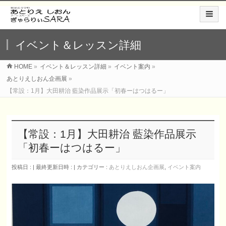
イベント＆レッスン詳細
HOME
»
イベント＆レッスン詳細
»
イベント案内
»
あとりえしおん企画展
»
【常設：1月】大田耕治 藍染作品展示「初春ーはつはるー」
【常設：1月】大田耕治 藍染作品展示
「初春ーはつはるー」
投稿日 :
最終更新日時 :
カテゴリー :
あとりえしおん企画展
,
イベント案内