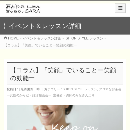
イベント＆レッスン詳細
HOME
»
イベント＆レッスン詳細
»
SHION STYLE レッスン
»
【コラム】「笑顔」でいることー笑顔の効能ー
【コラム】「笑顔」でいることー笑顔
の効能ー
投稿日 :
最終更新日時 :
カテゴリー :
SHION STYLE レッスン
,
アロマなお茶会
ー女性のからだ・妊活相談会ー
,
主催者・講師のみなさんより