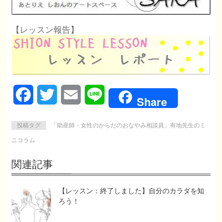
【レッスン報告】
Facebook
Twitter
Email
Line
Share
投稿タグ
「助産師・女性のからだのおなやみ相談員」有地先生のミ
ニコラム
関連記事
【レッスン：終了しました】自分のカラダを知
ろう！