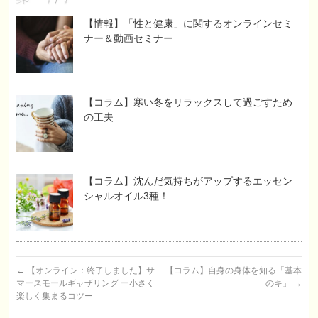
【情報】「性と健康」に関するオンラインセミ
ナー＆動画セミナー
【コラム】寒い冬をリラックスして過ごすため
の工夫
【コラム】沈んだ気持ちがアップするエッセン
シャルオイル3種！
←
【オンライン：終了しました】サ
【コラム】自身の身体を知る「基本
マースモールギャザリング ー小さく
のキ」
→
楽しく集まるコツー