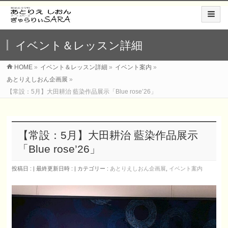
イベント＆レッスン詳細
HOME
»
イベント＆レッスン詳細
»
イベント案内
»
あとりえしおん企画展
»
【常設：5月】大田耕治 藍染作品展示「Blue rose’26」
【常設：5月】大田耕治 藍染作品展示
「Blue rose’26」
投稿日 :
最終更新日時 :
カテゴリー :
あとりえしおん企画展
,
イベント案内